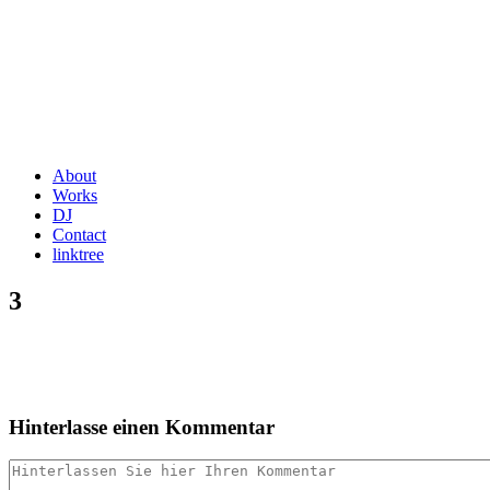
About
Works
DJ
Contact
linktree
3
Hinterlasse einen Kommentar