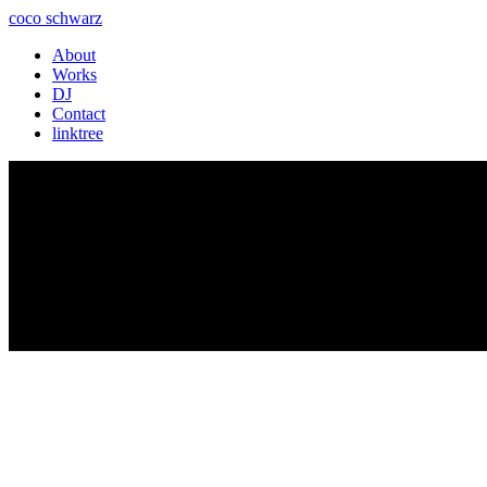
coco schwarz
About
Works
DJ
Contact
linktree