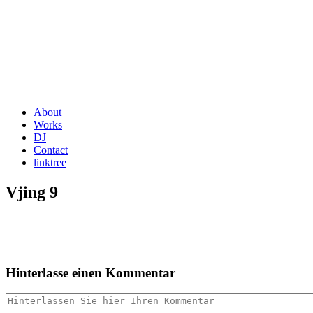
About
Works
DJ
Contact
linktree
Vjing 9
Hinterlasse einen Kommentar