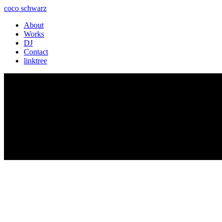
coco schwarz
About
Works
DJ
Contact
linktree