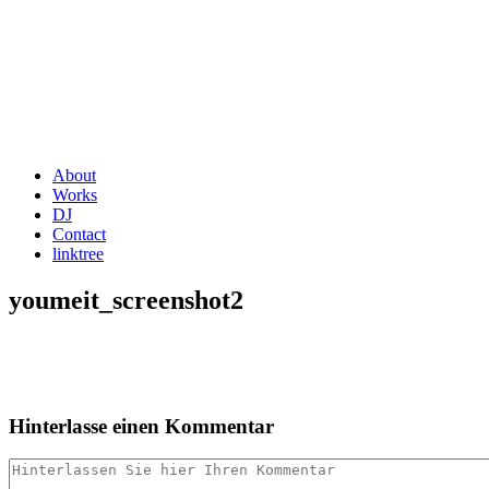
About
Works
DJ
Contact
linktree
youmeit_screenshot2
Hinterlasse einen Kommentar